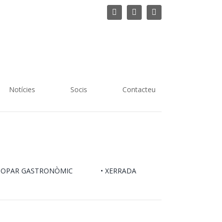
instagram
facebook
Email:
Notícies
Socis
Contacteu
 SOPAR GASTRONÒMIC
• XERRADA