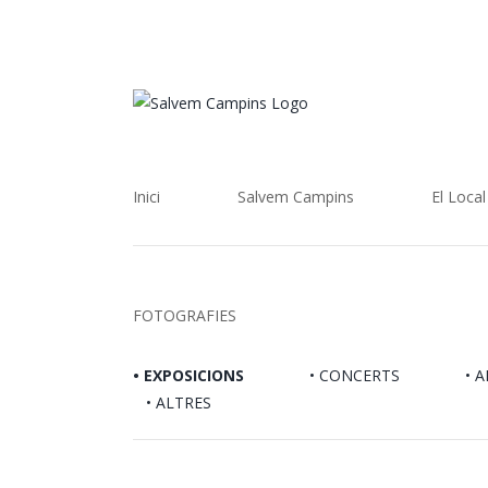
Skip
to
content
Cerca
…
Inici
Salvem Campins
El Local
FOTOGRAFIES
• EXPOSICIONS
• CONCERTS
• 
• ALTRES