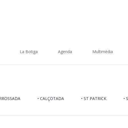
La Botiga
Agenda
Multimèdia
ARROSSADA
• CALÇOTADA
• ST PATRICK
•