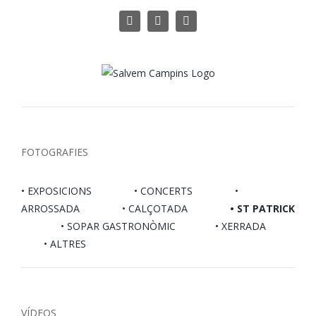
Skip
instagram
facebook
Email:
to
content
FOTOGRAFIES
• EXPOSICIONS
• CONCERTS
•
ARROSSADA
• CALÇOTADA
• ST PATRICK
• SOPAR GASTRONÒMIC
• XERRADA
• ALTRES
VÍDEOS