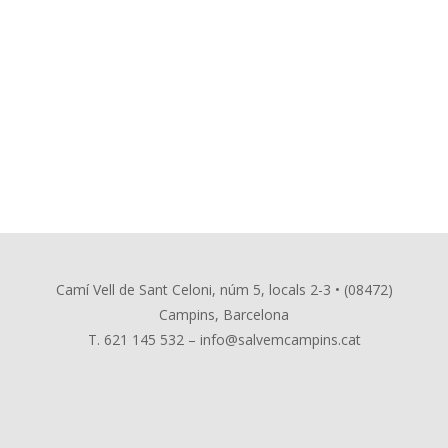
Camí Vell de Sant Celoni, núm 5, locals 2-3 • (08472)
Campins, Barcelona
T. 621 145 532 –
info@salvemcampins.cat