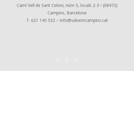
Camí Vell de Sant Celoni, núm 5, locals 2-3 • (08472)
Campins, Barcelona
T. 621 145 532 –
info@salvemcampins.cat
instagram
facebook
Email: