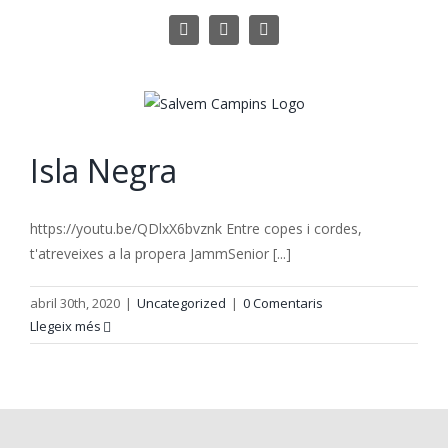
Skip
instagram
facebook
Email:
to
content
Isla Negra
https://youtu.be/QDlxX6bvznk Entre copes i cordes,
t'atreveixes a la propera JammSenior [...]
abril 30th, 2020
|
Uncategorized
|
0 Comentaris
Llegeix més